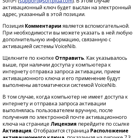
SoftPI (
support@softpiua.com
). В этом случае
активационный ключ будет выслан на электронный
адрес, указанный в этой позиции.
Позиция
Комментарии
является вспомогательной.
При необходимости вы можете указать в ней любую
дополнительную информацию, связанную с
активацией системы VoiceNib.
Щелкните по кнопке
Отправить
. Как указывалось
выше, при наличии доступа у компьютера к
интернету отправка запроса активации, прием
активационного ключа и его применение будут
выполнены автоматически системой VoiceNib.
В том случае, когда компьютер не имеет доступа к
интернету и отправка запроса активации
выполнялась пользователем вручную, после
получения по электронной почте активационного
ключа на странице
Лицензия
перейдите по ссылке
Активация
. Отобразится страница
Расположение
активационного ключа
, показанная на рисунке 7.3.