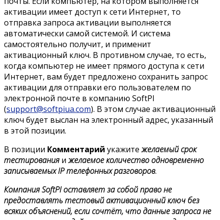
почты. Если компьютер, на котором выполняется
активации имеет доступ к сети Интернет, то
отправка запроса активации выполняется
автоматически самой системой. И система
самостоятельно получит, и применит
активационный ключ. В противном случае, то есть,
когда компьютер не имеет прямого доступа к сети
Интернет, вам будет предложено сохранить запрос
активации для отправки его пользователем по
электронной почте в компанию SoftPI
(
support@softpiua.com
). В этом случае активационный
ключ будет выслан на электронный адрес, указанный
в этой позиции.
В позиции
Комментарий
укажите
желаемый срок
тестирования
и
желаемое количество одновременно
записываемых IP телефонных разговоров
.
Компания SoftPI оставляет за собой право не
предоставлять тестовый активационный ключ без
всяких объяснений, если сочтёт, что данные запроса не