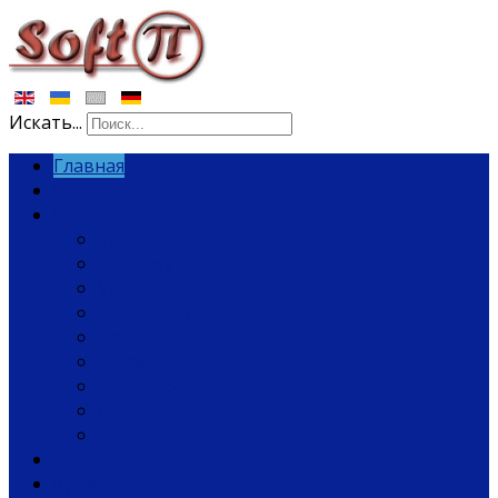
Искать...
Главная
Новости
ПО
Tariscope
Rozmovy
VoiceNib
SoftPI Flow Collector
SoftPI RADIUS
fSonar
PBX Helper
COM2LAN
Решения
Скачать
Купить