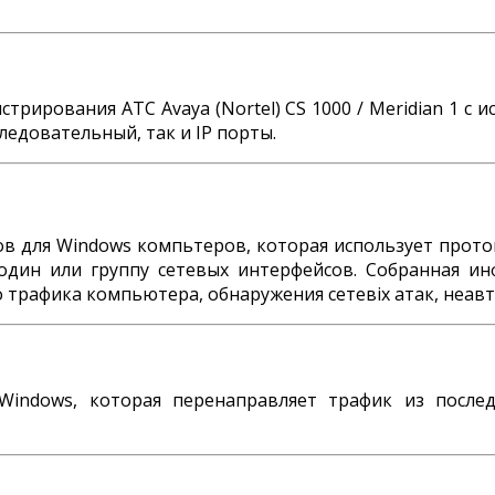
рирования АТС Avaya (Nortel) CS 1000 / Meridian 1 с 
едовательный, так и IP порты.
в для Windows компьтеров, которая использует проток
дин или группу сетевых интерфейсов. Собранная ин
 трафика компьютера, обнаружения сетевіх атак, неавт
indows, которая перенаправляет трафик из послед