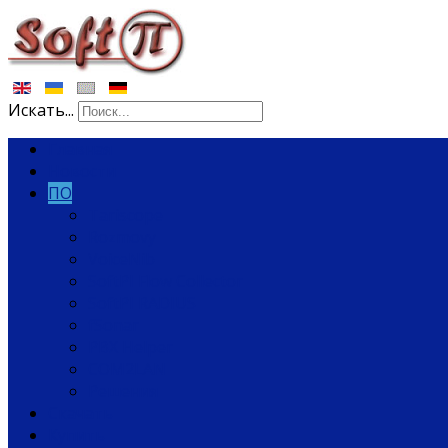
Искать...
Главная
Новости
ПО
Tariscope
Rozmovy
VoiceNib
SoftPI Flow Collector
SoftPI RADIUS
fSonar
PBX Helper
COM2LAN
Решения
Скачать
Купить