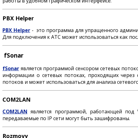
работы в удобном графическом интерфейсе.
PBX Helper
PBX Helper
- это программа для упращенного админист
Для подключения к АТС может использоваться как посл
fSonar
fSonar
является программой сенсором сетевых потоко
информации о сетевых потоках, проходящих через о
потоков и может использоваться для анализа сетевого
COM2LAN
COM2LAN
является программой, работающей под W
передаваемые по IP сети могут быть зашифрованы.
Rozmovy