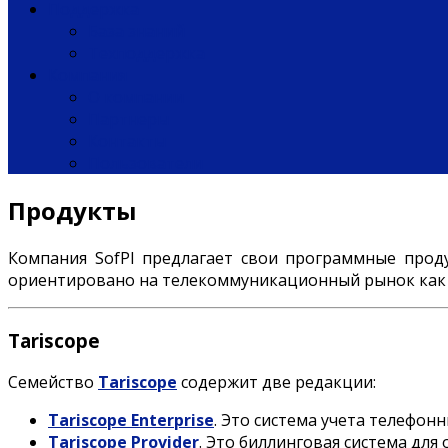
Поддержка
База знаний
Техподдержка
Компания
О компании
Партнеры
Контакты
Пользователи
Продукты
Компания SofPI предлагает свои программные прод
ориентировано на телекоммуникационный рынок как г
Tariscope
Семейство
Tariscope
содержит две редакции:
Tariscope Enterprise
. Это система учета телефон
Tariscope Provider
. Это биллинговая система для